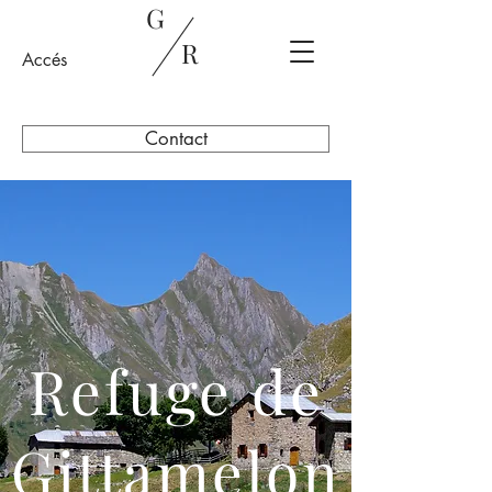
G
R
Accés
Contact
Refuge de
Gittamelon